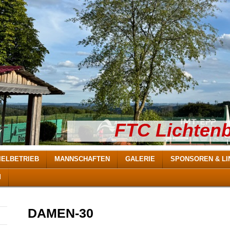
FTC Lichtenb
IELBETRIEB
MANNSCHAFTEN
GALERIE
SPONSOREN & LI
M
DAMEN-30