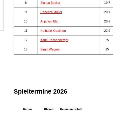
8
Bianca Becker
19.7
9
Rebecca Müller
20.1
10
Anja van Elst
20.8
11
Nathalie Kresimon
22.9
12
Karin Rechenberger
25
13
Birgitt Wagner
25
Spieltermine 2026