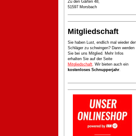
Zu den Gärten 48,
51597 Morsbach
Mitgliedschaft
Sie haben Lust, endlich mal wieder de
Schläger zu schwingen? Dann werden
Sie bei uns Mitglied. Mehr Infos
erhalten Sie auf der Seite
Mitgliedschaft
. Wir bieten auch ein
kostenloses Schnupperjahr
.