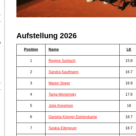
Aufstellung 2026
n
Position
Name
LK
1
Regine Surbach
15.8
2
Sandra Kaufmann
16.7
3
Maren Speer
16.9
4
Tanja Morwinsky
17.6
5
Julia Kresimon
18
6
Daniela Krieger-Dahlenkamp
18.7
7
Saskia Eiteneuer
18.7