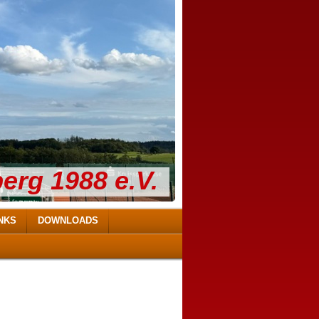
erg 1988 e.V.
NKS
DOWNLOADS