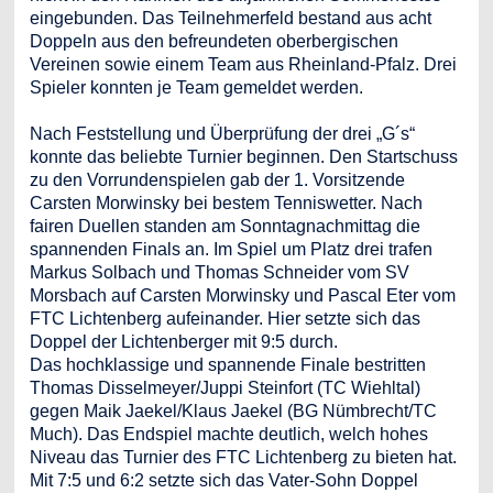
eingebunden. Das Teilnehmerfeld bestand aus acht
Doppeln aus den befreundeten oberbergischen
Vereinen sowie einem Team aus Rheinland-Pfalz. Drei
Spieler konnten je Team gemeldet werden.
Nach Feststellung und Überprüfung der drei „G´s“
konnte das beliebte Turnier beginnen. Den Startschuss
zu den Vorrundenspielen gab der 1. Vorsitzende
Carsten Morwinsky bei bestem Tenniswetter. Nach
fairen Duellen standen am Sonntagnachmittag die
spannenden Finals an. Im Spiel um Platz drei trafen
Markus Solbach und Thomas Schneider vom SV
Morsbach auf Carsten Morwinsky und Pascal Eter vom
FTC Lichtenberg aufeinander. Hier setzte sich das
Doppel der Lichtenberger mit 9:5 durch.
Das hochklassige und spannende Finale bestritten
Thomas Disselmeyer/Juppi Steinfort (TC Wiehltal)
gegen Maik Jaekel/Klaus Jaekel (BG Nümbrecht/TC
Much). Das Endspiel machte deutlich, welch hohes
Niveau das Turnier des FTC Lichtenberg zu bieten hat.
Mit 7:5 und 6:2 setzte sich das Vater-Sohn Doppel