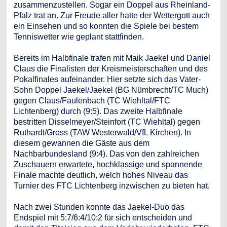
zusammenzustellen. Sogar ein Doppel aus Rheinland-
Pfalz trat an. Zur Freude aller hatte der Wettergott auch
ein Einsehen und so konnten die Spiele bei bestem
Tenniswetter wie geplant stattfinden.
Bereits im Halbfinale trafen mit Maik Jaekel und Daniel
Claus die Finalisten der Kreismeisterschaften und des
Pokalfinales aufeinander. Hier setzte sich das Vater-
Sohn Doppel Jaekel/Jaekel (BG Nümbrecht/TC Much)
gegen Claus/Faulenbach (TC Wiehltal/FTC
Lichtenberg) durch (9:5). Das zweite Halbfinale
bestritten Disselmeyer/Steinfort (TC Wiehltal) gegen
Ruthardt/Gross (TAW Westerwald/VfL Kirchen). In
diesem gewannen die Gäste aus dem
Nachbarbundesland (9:4). Das von den zahlreichen
Zuschauern erwartete, hochklassige und spannende
Finale machte deutlich, welch hohes Niveau das
Turnier des FTC Lichtenberg inzwischen zu bieten hat.
Nach zwei Stunden konnte das Jaekel-Duo das
Endspiel mit 5:7/6:4/10:2 für sich entscheiden und